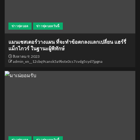
ข่าวฟุตบอล
ข่าวฟุตบอลวันนี้
แมนเชสเตอร์วางแผน ที่จะทำข้อตกลงแลกเปลี่ยน แฮร์รี่
แม็กไกวร์ ในฐานะผู้พิทักษ์
สิงหาคม 9, 2023
admin_xn__12cbq9cansk5a9bstx0cs7cvdg5cyd7jpgna
ข่าวฟุตบอล
ข่าวฟุตบอลวันนี้