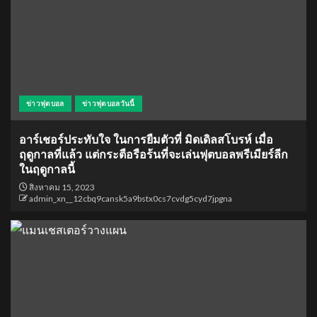
ข่าวฟุตบอล
ข่าวฟุตบอลวันนี้
อาร์เชอร์ประทับใจ ในการยืมตัวที่ มิดเดิลสโบรห์ เมื่อ
ฤดูกาลที่แล้ว แต่กระตือรือร้นที่จะเล่นฟุตบอลพรีเมียร์ลีก
ในฤดูกาลนี้
สิงหาคม 15, 2023
admin_xn__12cbq9cansk5a9bstx0cs7cvdg5cyd7jpgna