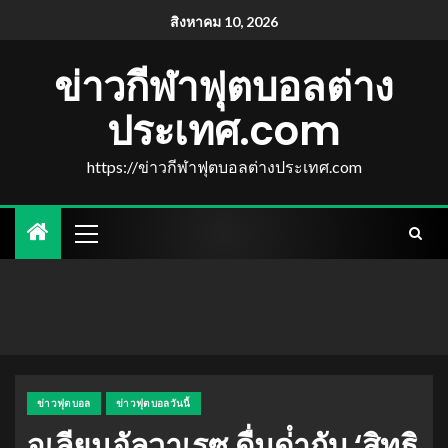
สิงหาคม 10, 2026
ข่าวกีฬาฟุตบอลต่าง
ประเทศ.com
https://ข่าวกีฬาฟุตบอลต่างประเทศ.com
ข่าวฟุตบอล
ข่าวฟุตบอลวันนี้
จูเลียนอัลวาเรซ ดื่มด่ํากับ ‘สิทธิ