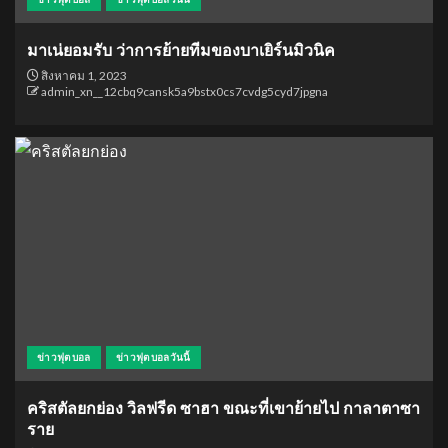
มาเน่ยอมรับ ว่าการย้ายทีมของบาเยิร์นมิวนิค
สิงหาคม 1, 2023
admin_xn__12cbq9cansk5a9bstx0cs7cvdg5cyd7jpgna
ข่าวฟุตบอล
ข่าวฟุตบอลวันนี้
คริสตัลยกย่อง วิลฟรีด ซาฮา ขณะที่เขาย้ายไป กาลาตาซา
ราย