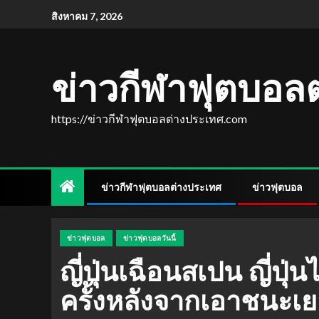
สิงหาคม 7, 2026
ข่าวกีฬาฟุตบอล
https://ข่าวกีฬาฟุตบอลต่างประเทศ.com
ข่าวกีฬาฟุตบอลต่างประเทศ
ข่าวฟุตบอล
ข่าวฟุตบอล
ข่าวฟุตบอลวันนี้
ญี่ปุ่นเฉือนสเปน ญี่ปุ่
ครั้งหลังจากเอาชนะเย