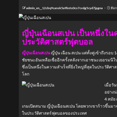
admin_xn__12cbq9cansk5a9bstx0cs7cvdg5cyd7jpgna
ธันว
ญี่ปุ่นเฉือนสเปน เป็นหนึ่งในค
ประวัติศาสตร์ฟุตบอล
ญี่ปุ่นเฉือนสเปน
ญี่ปุ่น เฉือน สเปน แต่ทั้งคู่เข้าถึงร
ชัยชนะอันเหลือเชื่ออีกครั้งหลังจากเอาชนะเยอรมนี
ซึ่งเป็นหนึ่งในความสำเร็จที่ยิ่งใหญ่ที่สุดในประวัต
โลก
เมื่อวั
อย่างน
4 สมัย
เกมเปิดสนาม ญี่ปุ่นเฉือนสเปน โดยพวกเขาก้าวขึ้นมาจาก
ในประวัติศาสตร์ฟุตบอลของประเทศ