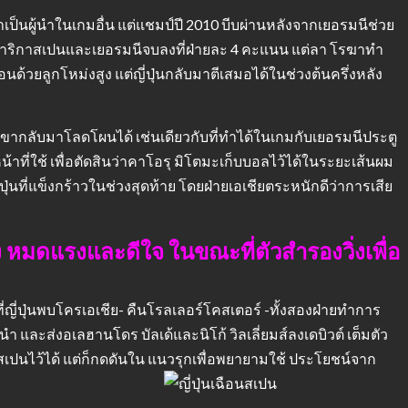
เป็นผู้นำในเกมอื่น แต่แชมป์ปี 2010 บีบผ่านหลังจากเยอรมนีช่วย
ริกาสเปนและเยอรมนีจบลงที่ฝ่ายละ 4 คะแนน แต่ลา โรฆาทำ
ด้วยลูกโหม่งสูง แต่ญี่ปุ่นกลับมาตีเสมอได้ในช่วงต้นครึ่งหลัง
ขากลับมาโลดโผนได้ เช่นเดียวกับที่ทำได้ในเกมกับเยอรมนีประตู
้าที่ใช้ เพื่อตัดสินว่าคาโอรุ มิโตมะเก็บบอลไว้ได้ในระยะเส้นผม
ุ่นที่แข็งกร้าวในช่วงสุดท้าย โดยฝ่ายเอเชียตระหนักดีว่าการเสีย
อง หมดแรงและดีใจ ในขณะที่ตัวสำรองวิ่งเพื่อ
ญี่ปุ่นพบโครเอเชีย- คืนโรลเลอร์โคสเตอร์ -ทั้งสองฝ่ายทำการ
ผู้นำ และส่งอเลฮานโดร บัลเด้และนิโก้ วิลเลี่ยมส์ลงเดบิวต์ เต็มตัว
ษาสเปนไว้ได้ แต่ก็กดดันใน แนวรุกเพื่อพยายามใช้ ประโยชน์จาก