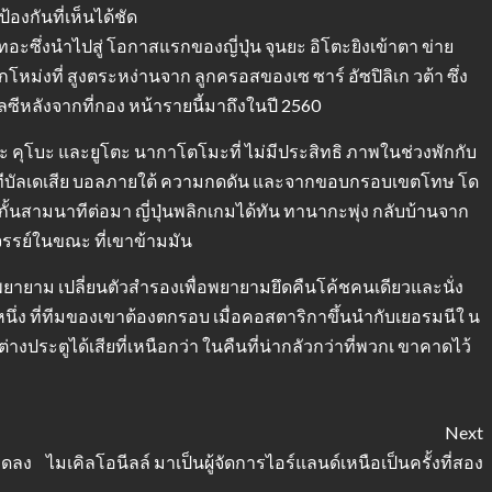
งกันที่เห็นได้ชัด
ะเทอะซึ่งนำไปสู่ โอกาสแรกของญี่ปุ่น จุนยะ อิโตะยิงเข้าตา ข่าย
โหม่งที่ สูงตระหง่านจาก ลูกครอสของเซ ซาร์ อัซปิลิเก วต้า ซึ่ง
ลซีหลังจากที่กอง หน้ารายนี้มาถึงในปี 2560
ุสะ คุโบะ และยูโตะ นากาโตโมะที่ ไม่มีประสิทธิ ภาพในช่วงพักกับ
ทันทีบัลเดเสีย บอลภายใต้ ความกดดัน และจากขอบกรอบเขตโทษ โด
ดกั้นสามนาทีต่อมา ญี่ปุ่นพลิกเกมได้ทัน ทานากะพุ่ง กลับบ้านจาก
ศจรรย์ในขณะ ที่เขาข้ามมัน
พยายาม เปลี่ยนตัวสำรองเพื่อพยายามยึดคืนโค้ชคนเดียวและนั่ง
งหนึ่ง ที่ทีมของเขาต้องตกรอบ เมื่อคอสตาริกาขึ้นนำกับเยอรมนีใ น
งประตูได้เสียที่เหนือกว่า ในคืนที่น่ากลัวกว่าที่พวกเ ขาคาดไว้
Next
าดลง
ไมเคิลโอนีลล์ มาเป็นผู้จัดการไอร์แลนด์เหนือเป็นครั้งที่สอง