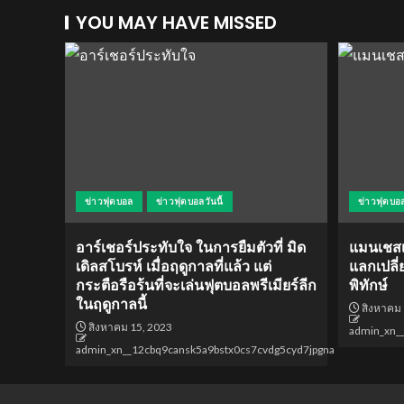
YOU MAY HAVE MISSED
ข่าวฟุตบอล
ข่าวฟุตบอลวันนี้
ข่าวฟุตบอ
อาร์เชอร์ประทับใจ ในการยืมตัวที่ มิด
แมนเชสเ
เดิลสโบรห์ เมื่อฤดูกาลที่แล้ว แต่
แลกเปลี่
กระตือรือร้นที่จะเล่นฟุตบอลพรีเมียร์ลีก
พิทักษ์
ในฤดูกาลนี้
สิงหาคม 
สิงหาคม 15, 2023
admin_xn_
admin_xn__12cbq9cansk5a9bstx0cs7cvdg5cyd7jpgna