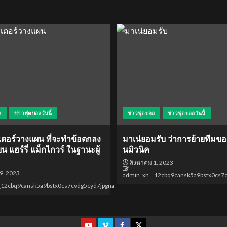
ล
ข่าวฟุตบอลวันนี้
ข่าวฟุตบอล
ข่าวฟุตบอลวันนี้
ตอร์วางแผน ที่จะทำข้อตกลง
มาเน่ยอมรับ ว่าการย้ายทีมของ
ยน แฮร์รี่ แม็กไกวร์ ในฐานะผู้
นมิวนิค
สิงหาคม 1, 2023
9, 2023
admin_xn__12cbq9cansk5a9bstx0cs7c
_12cbq9cansk5a9bstx0cs7cvdg5cyd7jpgna