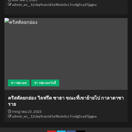
admin_xn__12cbq9cansk5a9bstx0cs7cvdg5cyd7jpgna
ข่าวฟุตบอล
ข่าวฟุตบอลวันนี้
คริสตัลยกย่อง วิลฟรีด ซาฮา ขณะที่เขาย้ายไป กาลาตาซา
ราย
กรกฎาคม 25, 2023
admin_xn__12cbq9cansk5a9bstx0cs7cvdg5cyd7jpgna