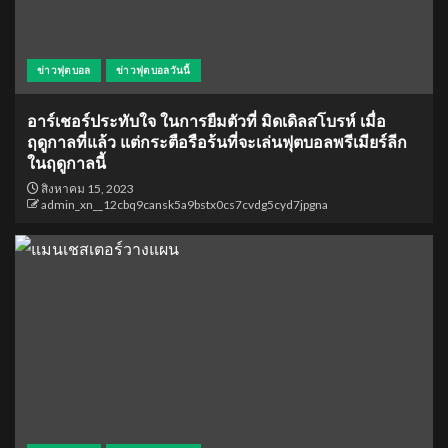
ข่าวฟุตบอล
ข่าวฟุตบอลวันนี้
อาร์เชอร์ประทับใจ ในการยืมตัวที่ มิดเดิลสโบรห์ เมื่อ
ฤดูกาลที่แล้ว แต่กระตือรือร้นที่จะเล่นฟุตบอลพรีเมียร์ลีก
ในฤดูกาลนี้
สิงหาคม 15, 2023
admin_xn__12cbq9cansk5a9bstx0cs7cvdg5cyd7jpgna