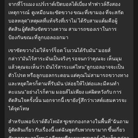
จากที่โรแมง แปร์เราด์เปิดบอลได้เบี่ยง ทำฟาวล์ถึงสอง
เหตุการณ์ ดูเหมือนจะขัดขวาง ขณะที่เขามอง ที่จะสกัด
บอลหลุด“เหตุผลที่แท้จริงที่เราไม่ ได้รับสามแต้มคือผู้
ตัดสิน ผู้ตัดสินขัดขวางความ สามารถของเราในการ
ป้องกันขณะที่ลูกบอลออกมา
เขาขัดขวางไม่ให้จาร์ร็อด โบเวนได้รับมัน” มอยส์
กล่าว“มันไร้สาระมันเป็นจริงๆ รอจนกว่าคุณจะ เห็นมุม
แล้วคุณจะเห็นว่า มันไร้สาระแค่ไหน“ลูกบอลอาจจะเป็น
ตัวโปรด หรือลูกบอลกระดอน แต่คุณไม่สามารถขวางทาง
และหยุดใครก็ตามที่รับมัน ปล่อยให้ไปต่อและมีคนทำ
คะแนน”อย่างไรก็ตาม มอยส์ไม่เพียง แค่ผิดหวังกับ การ
ตัดสินใจครั้งนั้น นอกจากนี้ เขายังรู้สึกว่าเวสต์แฮมควรจะ
ได้จุดโทษ
สำหรับเพอร์เราด์ดึงโทมัส ซูเซกกองกลางในพื้นที่“ฉันถาม
ผู้ตัดสินเกี่ยว กับเรื่องนี้ แต่ฉันพูดกับพวกเขามาก ขึ้นเกี่ยว
กับการเตะจุดโทษ” อดีตกุนซือแมนเชสเตอร์ ยูไนเต็ด กล่าว