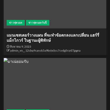
ข่าวฟุตบอล
ข่าวฟุตบอลวันนี้
แมนเชสเตอร์วางแผน ที่จะทำข้อตกลงแลกเปลี่ยน แฮร์รี่
แม็กไกวร์ ในฐานะผู้พิทักษ์
สิงหาคม 9, 2023
admin_xn__12cbq9cansk5a9bstx0cs7cvdg5cyd7jpgna