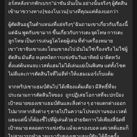
อร์สหลังจากพักเบรก“น่าขัน มันเป็น อย่างนั้นจริงๆ ผู้ตัดสิน
เข้ามาขวางทาง [ของโบเวน] บางทีคุณแค่ต้องบอกว่า
ผู้ตัดสินอยู่ในตำแหน่งที่แย่จริงๆ“ฉันถามเขาเกี่ยวกับเรื่องนี้
แต่ฉัน พูดกับเขามาก ขึ้นเกี่ยวกับการเตะจุดโทษ การเตะ
ลูกโทษ เป็นการเล่นยูโดโดยผู้เล่น ที่ทำเครื่องหมาย
เขา“เขาจับเขาและโยนเขาลงไป มันไม่ใช่เรื่องจริง ไม่ใช่ผู้
ตัดสิน มันคือ หงุดหงิดการแข่งขันวันอาทิตย์ น่าผิดหวัง
ตั้งแต่ต้นจนจบ เวสต์แฮมไม่ได้เล่นแย่เป็นพิเศษ แต่ทั้งโชค
ไม่ดีและการตัดสินใจที่ไม่ดีทำให้แฮมเมอร์เก็บแต้ม
จากทริปเซาแธมป์ตันไป ได้เพียงแต้มเดียว มีสิทธิ์ที่จะ
ประณามการตัดสินใจของ ถูกปฏิเสธโอกาสที่จะปกป้อง
เป้าหมายของเซาแธมป์ตันและสิ่งต่าง ๆ อาจแตกต่างออก
ไปมากหากสิ่งต่าง ๆ หายไปในความโปรดปรานของ เวสต์
แฮมแต่นิ้วก็ต้องชี้ไปที่ผู้เล่นด้วย ฝ่ายจัดการได้เพียงสี่นัดที่
เป้าหมาย ตลอดการแข่งขัน แม้จะครองบอล แต่เวสต์แฮมก็
ไม่สามารถทำล ายแนวรับของเซาแธมป์ตัน ได้อีกครั้ง