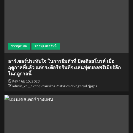
ข่าวฟุตบอล
ข่าวฟุตบอลวันนี้
อาร์เชอร์ประทับใจ ในการยืมตัวที่ มิดเดิลสโบรห์ เมื่อ
ฤดูกาลที่แล้ว แต่กระตือรือร้นที่จะเล่นฟุตบอลพรีเมียร์ลีก
ในฤดูกาลนี้
สิงหาคม 15, 2023
admin_xn__12cbq9cansk5a9bstx0cs7cvdg5cyd7jpgna