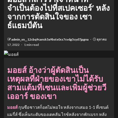
จำเป็นต้องไปที่สเปคเซอร์’ หลัง
จากการตัดสินใจของ เซา
ธ์แธมป์ตัน
admin_xn__12cbq9cansk5a9bstx0cs7cvdg5cyd7jpgna
ตุลาคม
17, 2022
1 min read
มอยส์ อ้างว่าผู้ตัดสินเป็น
เหตุผลที่ฝ่ายของเขาไม่ได้รับ
สามแต้มที่เซนและเพิ่มผู้ช่วยวี
เออาร์ ของเขา
มอยส์
กุนซือชาวสก็อตไม่พอใจ หลังจากเสมอ 1-1 ที่เซนต์
แมรี่ส์ ซึ่งเห็นระดับของเดคลัน ไรซ์หลังจากพักเบรก หลัง