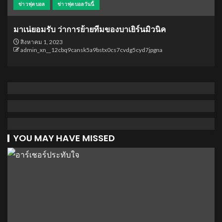
ข่าวฟุตบอล
ข่าวฟุตบอลวันนี้
มาเน่ยอมรับ ว่าการย้ายทีมของบาเยิร์นมิวนิค
สิงหาคม 1, 2023
admin_xn__12cbq9cansk5a9bstx0cs7cvdg5cyd7jpgna
YOU MAY HAVE MISSED