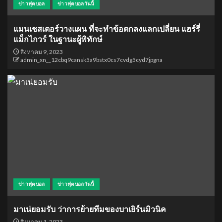
ข่าวฟุตบอล
ข่าวฟุตบอลวันนี้
แมนเชสเตอร์วางแผน ที่จะทำข้อตกลงแลกเปลี่ยน แฮร์รี่
แม็กไกวร์ ในฐานะผู้พิทักษ์
สิงหาคม 9, 2023
admin_xn__12cbq9cansk5a9bstx0cs7cvdg5cyd7jpgna
ข่าวฟุตบอล
ข่าวฟุตบอลวันนี้
มาเน่ยอมรับ ว่าการย้ายทีมของบาเยิร์นมิวนิค
สิงหาคม 1, 2023