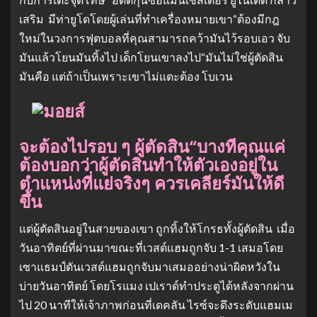
เสริม มีท่ายูโดโดยผู้เล่นที่ทำเครื่องหมายเขา“ต้องมีกฎ
ใหม่ในวงการฟุตบอลที่คุณสามารถคว้ามันไว้รอบเอว จับ
มันแล้วโยนมันทิ้งไป เด็กโยนเขาลงไป“มันไม่ใช่ผู้ตัดสิน
มันคือ แต่ถ้าเป็นเพราะเขาไม่แตะต้อง โบเวน
จะต้องไปรอบ ๆ ผู้ตัดสิน“บางทีคุณแค่
ต้องบอกว่าผู้ตัดสินทำให้ตัวเองอยู่ใน
ตำแหน่งที่แย่จริงๆ ควรเคลียร์มันให้ดี
ขึ้น
แต่ผู้ตัดสินอยู่ในสายของเขา ถูกทิ้งให้โกรธทั้งผู้ตัดสิน เมื่อ
วันอาทิตย์ที่ผ่านมาขณะที่เวสต์แฮมถูกจับ 1-1 เสมอโดย
เซาแธมป์ตันเวสต์แฮมถูกจับมาเสมออย่างน่าผิดหวังใน
บ่ายวันอาทิตย์ โดยโรแมง เปเราด์ทำประตูได้หลังจากผ่าน
ไป 20 นาทีให้เจ้าภาพก่อนที่เดคลัน ไรซ์จะดึงระดับแฮมเม