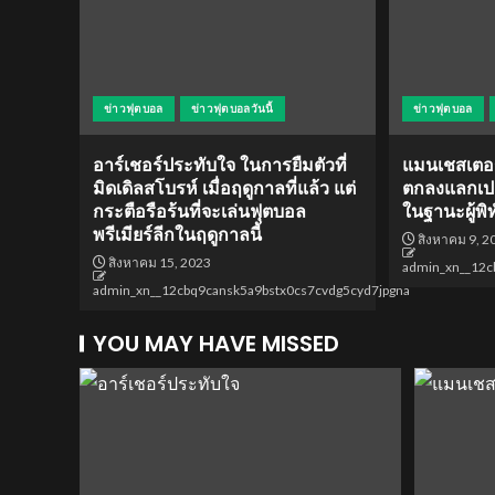
ข่าวฟุตบอล
ข่าวฟุตบอลวันนี้
ข่าวฟุตบอล
อาร์เชอร์ประทับใจ ในการยืมตัวที่
แมนเชสเตอร
มิดเดิลสโบรห์ เมื่อฤดูกาลที่แล้ว แต่
ตกลงแลกเปลี
กระตือรือร้นที่จะเล่นฟุตบอล
ในฐานะผู้พิท
พรีเมียร์ลีกในฤดูกาลนี้
สิงหาคม 9, 2
สิงหาคม 15, 2023
admin_xn__12c
admin_xn__12cbq9cansk5a9bstx0cs7cvdg5cyd7jpgna
YOU MAY HAVE MISSED