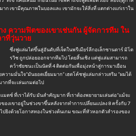
ี่ดีมาก เขามีคุณภาพในบอลและ เขามักจะให้สิ่งที่ แตกต่างแก่เราใน
้าง ความฟิตของเขาเช่นกัน ผู้จัดการทีม ใน
ที่วุ่นวาย
ซึ่งฟูแล่มไต่ขึ้นสู่อันดับที่เจ็ดในพรีเมียร์ลีกอเล็กซานดาร์ มิโต
รวิช ถูกปล่อยออกจากทีมไป โดยสิ้นเชิง แต่ฟูแล่มสามารถ
คว้าชัยชนะเป็นนัดที่ 4 ติดต่อกันเพื่อมุ่งหน้าสู่การมาเยือน
้วยความมั่นใจ”มันยอดเยี่ยมมาก” เฮดโค้ชฟูแล่มกล่าวเสริม “ผมได้
กที่จะเล่นเกมต่อไป
แมตช์ ที่เราได้รับ มันสําคัญมาก ที่เราต้องพยายามเล่นต่อ”แม้จะ
ทีมของเขาอยู่ในช่วงขาขึ้นหลังจากทําการเปลี่ยนแปลง 8 ครั้งกับ 7
ยวเข้าไปยิงด้วยโอกาสทองในช่วงต้นเกม ขณะที่หัวหอกตัวสํารองของ