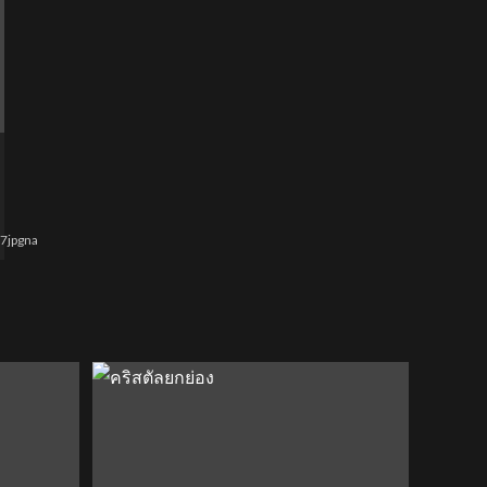
7jpgna