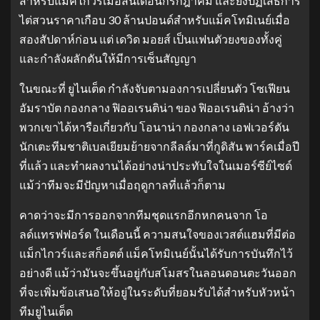
สำหรับแม็คไกวร์เมื่อสิ้นเดือนกรกฎาคม และยังปฏิเสธการ
ไต่สวนราคาเกือบ 30 ล้านปอนด์สำหรับแม็คโทมิเนย์เมื่อ
สองสัปดาห์ก่อน แต่ เดวิด มอยส์ เป็นแฟนตัวยงของทั้งคู่
และกำลังผลักดันให้มีการเซ็นสัญญา
ในขณะที่ ยูไนเต็ด กำลังจับตามองการเปลี่ยนตัว โซเฟียน
อัมราบัต กองกลาง ฟิออเรนติน่า ของ ฟิออเรนติน่า อ้างว่า
พวกเขาได้หารือเกี่ยวกับ โอนาน่า กองกลาง เอฟเวอร์ตัน
นักเตะทีมชาติเบลเยียมย้ายจากลีลล์มาที่กูดิสัน พาร์คเมื่อปี
ที่แล้ว และทำผลงานได้อย่างน่าประทับใจในเมอร์ซีย์ไซด์
แม้ว่าทีมจะมีปัญหาเมื่อฤดูกาลที่แล้วก็ตาม
คาดว่าจะมีการออกจากทีมชุดแรกอีกหกคนจาก โอ
ลด์แทรฟฟอร์ด ในเดือนนี้ ความสนใจของเวสต์แฮมที่มีต่อ
แม็กไกวร์และสก็อตต์ แม็คโทมิเนย์นั้นได้รับการบันทึกไว้
อย่างดี แม้ว่ามันจะขึ้นอยู่กับสโมสรในลอนดอนตะวันออก
ที่จะเพิ่มข้อเสนอให้อยู่ในระดับที่ยอมรับได้สำหรับหัวหน้า
ทีมยูไนเต็ด