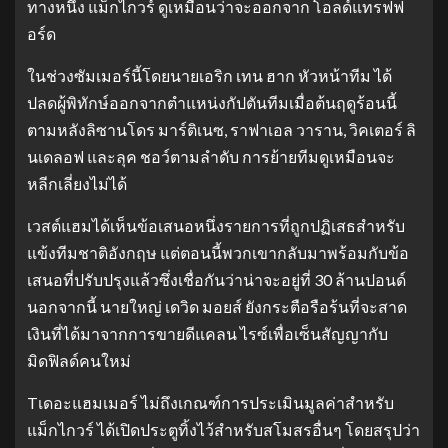
ทางหนึ่ง แม็กไกวร์ ดูเหมือนว่าจะออกจาก โอลด์แทรฟฟ
อร์ด
ในช่วงซัมเมอร์นี้โดยนายเอริก เทน ฮาก หัวหน้าทีม ได้
ปลดผู้พิทักษ์ออกจากตำแหน่งกัปตันทีมเมื่อต้นฤดูร้อนนี้
ตามหลังลิซานโดร มาร์ติเนซ, ราฟาเอล วาราน, วิคเตอร์ ลิ
นเดลอฟ และลุค ชอว์ตามลำดับ การย้ายทีมดูเหมือนจะ
หลีกเลี่ยงไม่ได้
เวสต์แฮมได้เห็นข้อเสนอหนึ่งรายการที่ถูกปฏิเสธสำหรับ
แข้งทีมชาติอังกฤษ แต่ตอนนี้พวกเขากลับมาพร้อมกับข้อ
เสนอที่ปรับปรุงแล้วซึ่งเชื่อกันว่าน่าจะอยู่ที่ 30 ล้านปอนด์
นอกจากนี้ นายใหญ่ เดวิด มอยส์ ยังกระตือรือร้นที่จะสาด
เงินที่ได้มาจากการขายดีแคลน ไรซ์เพื่อเซ็นสัญญากับ
มิดฟิลด์คนใหม่
Tเดอะแฮมเมอร์ ไม่ถึงเกณฑ์การประเมินมูลค่าสำหรับ
แม็กไกวร์ ได้เปิดประตูทิ้งไว้สำหรับสโมสรอื่นๆ โดยสรุปว่า