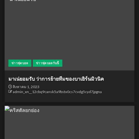
ข่าวฟุตบอล
ข่าวฟุตบอลวันนี้
มาเน่ยอมรับ ว่าการย้ายทีมของบาเยิร์นมิวนิค
สิงหาคม 1, 2023
admin_xn__12cbq9cansk5a9bstx0cs7cvdg5cyd7jpgna