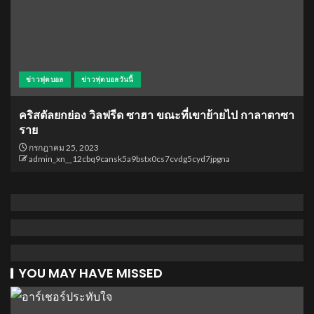
ข่าวฟุตบอล
ข่าวฟุตบอลวันนี้
คริสตัลยกย่อง วิลฟรีด ซาฮา ขณะที่เขาย้ายไป กาลาตาซา
ราย
กรกฎาคม 25, 2023
admin_xn__12cbq9cansk5a9bstx0cs7cvdg5cyd7jpgna
YOU MAY HAVE MISSED