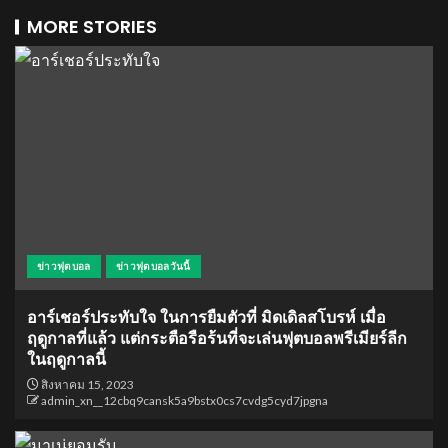
MORE STORIES
ข่าวฟุตบอล
ข่าวฟุตบอลวันนี้
อาร์เชอร์ประทับใจ ในการยืมตัวที่ มิดเดิลสโบรห์ เมื่อ
ฤดูกาลที่แล้ว แต่กระตือรือร้นที่จะเล่นฟุตบอลพรีเมียร์ลีก
ในฤดูกาลนี้
สิงหาคม 15, 2023
admin_xn__12cbq9cansk5a9bstx0cs7cvdg5cyd7jpgna