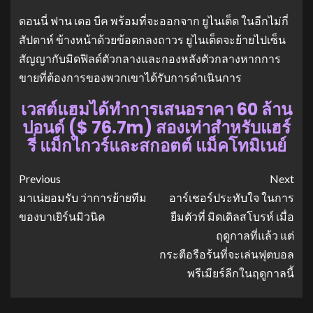
ดอนนี่ ฟาน เดอ บีค พร้อมที่จะออกจาก ยูไนเต็ด ในอีกไม่กี่
สัปดาห์ ข้างหน้าด้วยข้อตกลงถาวร ยูไนเต็ดจะย้ายไปเซ็น
สัญญากับมิดฟิลด์ตัวกลางและกองหลังตัวกลางหากการ
ขายที่ต้องการของพวกเขาได้รับการดำเนินการ
เวสต์แฮมได้ทำการเสนอราคา 60 ล้าน
ปอนด์ ($ 76.7m) สองเท่าสำหรับแฮร์
รี่ แม็กไกวร์และสกอตต์ แม็คโทมิเนย์
Previous
Next
มาเน่ยอมรับ ว่าการย้ายทีม
อาร์เชอร์ประทับใจ ในการ
ของบาเยิร์นมิวนิค
ยืมตัวที่ มิดเดิลสโบรห์ เมื่อ
ฤดูกาลที่แล้ว แต่
กระตือรือร้นที่จะเล่นฟุตบอล
พรีเมียร์ลีกในฤดูกาลนี้