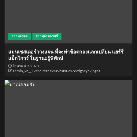
ข่าวฟุตบอล
ข่าวฟุตบอลวันนี้
แมนเชสเตอร์วางแผน ที่จะทำข้อตกลงแลกเปลี่ยน แฮร์รี่
แม็กไกวร์ ในฐานะผู้พิทักษ์
สิงหาคม 9, 2023
admin_xn__12cbq9cansk5a9bstx0cs7cvdg5cyd7jpgna