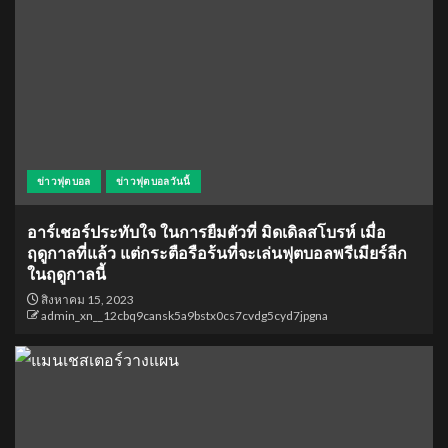
ข่าวฟุตบอล
ข่าวฟุตบอลวันนี้
อาร์เชอร์ประทับใจ ในการยืมตัวที่ มิดเดิลสโบรห์ เมื่อ
ฤดูกาลที่แล้ว แต่กระตือรือร้นที่จะเล่นฟุตบอลพรีเมียร์ลีก
ในฤดูกาลนี้
สิงหาคม 15, 2023
admin_xn__12cbq9cansk5a9bstx0cs7cvdg5cyd7jpgna