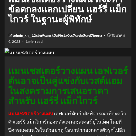
ข้อตกลงแลกเปลี่ยน แฮร์รี่ แม็ก
ไกวร์ ในฐานะผู้พิทักษ์
admin_xn__12cbq9cansk5a9bstx0cs7cvdg5cyd7jpgna
สิงหาคม
9, 2023
1 min read
แมนเชสเตอร์วางแผน เอฟเวอร์
ตันอาจเป็นคู่แข่งกับเวสต์แฮม
ในสงครามการเสนอราคา
สำหรับ แฮร์รี่ แม็กไกวร์
แมนเชสเตอร์วางแผน
เอฟเวอร์ตันกำลังพิจารณาที่จะคว้า
ตัวแฮร์รี่ แม็กไกวร์กองหลังแมนเชสเตอร์ ยูไนเต็ด โดยที่
ปีศาจแดงสนใจในตัวอมาดู โอนาน่ากองกลางตัวรุกไปอีก