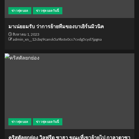
ข่าวฟุตบอล
ข่าวฟุตบอลวันนี้
มาเน่ยอมรับ ว่าการย้ายทีมของบาเยิร์นมิวนิค
สิงหาคม 1, 2023
admin_xn__12cbq9cansk5a9bstx0cs7cvdg5cyd7jpgna
ข่าวฟุตบอล
ข่าวฟุตบอลวันนี้
คริสตัลยกย่อง วิลฟรีด ซาฮา ขณะที่เขาย้ายไป กาลาตาซา