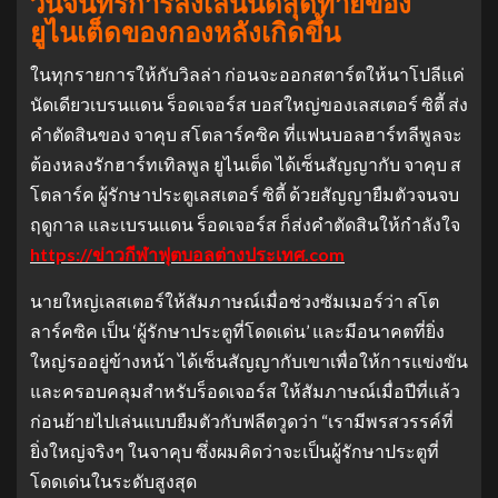
วันจันทร์การลงเล่นนัดสุดท้ายของ
ยูไนเต็ดของกองหลังเกิดขึ้น
ในทุกรายการให้กับวิลล่า ก่อนจะออกสตาร์ตให้นาโปลีแค่
นัดเดียวเบรนแดน ร็อดเจอร์ส บอสใหญ่ของเลสเตอร์ ซิตี้ ส่ง
คําตัดสินของ จาคุบ สโตลาร์คซิค ที่แฟนบอลฮาร์ทลีพูลจะ
ต้องหลงรักฮาร์ทเทิลพูล ยูไนเต็ด ได้เซ็นสัญญากับ จาคุบ ส
โตลาร์ค ผู้รักษาประตูเลสเตอร์ ซิตี้ ด้วยสัญญายืมตัวจนจบ
ฤดูกาล และเบรนแดน ร็อดเจอร์ส ก็ส่งคําตัดสินให้กําลังใจ
https://ข่าวกีฬาฟุตบอลต่างประเทศ.com
นายใหญ่เลสเตอร์ให้สัมภาษณ์เมื่อช่วงซัมเมอร์ว่า สโต
ลาร์คซิค เป็น ‘ผู้รักษาประตูที่โดดเด่น’ และมีอนาคตที่ยิ่ง
ใหญ่รออยู่ข้างหน้า ได้เซ็นสัญญากับเขาเพื่อให้การแข่งขัน
และครอบคลุมสําหรับร็อดเจอร์ส ให้สัมภาษณ์เมื่อปีที่แล้ว
ก่อนย้ายไปเล่นแบบยืมตัวกับฟลีตวูดว่า “เรามีพรสวรรค์ที่
ยิ่งใหญ่จริงๆ ในจาคุบ ซึ่งผมคิดว่าจะเป็นผู้รักษาประตูที่
โดดเด่นในระดับสูงสุด