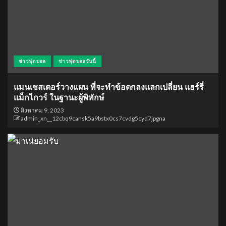
ข่าวฟุตบอล
ข่าวฟุตบอลวันนี้
แมนเชสเตอร์วางแผน ที่จะทำข้อตกลงแลกเปลี่ยน แฮร์รี่
แม็กไกวร์ ในฐานะผู้พิทักษ์
สิงหาคม 9, 2023
admin_xn__12cbq9cansk5a9bstx0cs7cvdg5cyd7jpgna