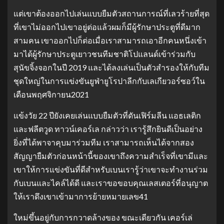
แต่เขาต้องออกไปเล่นแบบยืมตัวสถานการณ์ที่เลวร้ายที่สุด
ที่เขาไม่ออกไปเขาอยู่ต่อแล้วผมก็มีผู้รักษาประตูที่ดีมาก
สามคน เขาออกไปก็ต่อเมื่อเราสามารถเอาอีกคนหนึ่งเข้า
มาได้ผู้รักษาประตูเยาวชนทีมชาติโปแลนด์เข้าร่วมกับ
สุนัขจิ้งจอกในปี 2019 และได้ลงเล่นเป็นตัวสํารองให้กับทีม
ชุดใหญ่ในการแข่งขันยูฟ่ายูโรปาลีกกับเลเกียวอร์ซอว์ใน
เดือนพฤศจิกายน2021
แข้งวัย 22 ปียังเคยเล่นแบบยืมตัวที่ดันเฟิร์มลีน แอธเลติก
และฟลีตวูด ทาวน์เคอร์เล กล่าวว่า เรารู้สึกยินดีเป็นอย่าง
ยิ่งที่ได้พาจาคุบมาร่วมทีม เราสามารถเห็นได้จากสอง
สัญญายืมตัวก่อนหน้านี้ของเขาถึงความสําเร็จที่เขามีและ
เขาให้การแข่งขันที่ดีสําหรับเบนเรารู้ว่าเขาจะทํางานร่วม
กับเบนและไคล์ได้ดี และเราขอขอบคุณเลสเตอร์ที่อนุญาต
ให้เราดึงเขาเข้ามาการย้ายหมายเลข41
ใหม่ขึ้นอยู่กับการกวาดล้างของ ขณะเดียวกัน เคอร์เล่