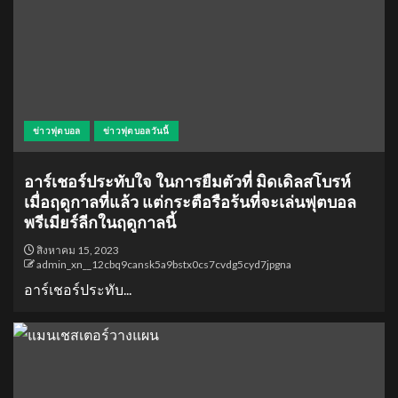
ข่าวฟุตบอล
ข่าวฟุตบอลวันนี้
อาร์เชอร์ประทับใจ ในการยืมตัวที่ มิดเดิลสโบรห์
เมื่อฤดูกาลที่แล้ว แต่กระตือรือร้นที่จะเล่นฟุตบอล
พรีเมียร์ลีกในฤดูกาลนี้
สิงหาคม 15, 2023
admin_xn__12cbq9cansk5a9bstx0cs7cvdg5cyd7jpgna
อาร์เชอร์ประทับ...