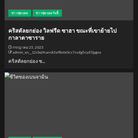
ข่าวฟุตบอล
ข่าวฟุตบอลวันนี้
คริสตัลยกย่อง วิลฟรีด ซาฮา ขณะที่เขาย้ายไป
กาลาตาซาราย
กรกฎาคม 25, 2023
admin_xn__12cbq9cansk5a9bstx0cs7cvdg5cyd7jpgna
คริสตัลยกย่อง ซ...