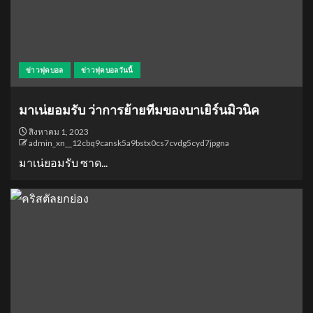
ข่าวฟุตบอล
ข่าวฟุตบอลวันนี้
มาเน่ยอมรับ ว่าการย้ายทีมของบาเยิร์นมิวนิค
สิงหาคม 1, 2023
admin_xn__12cbq9cansk5a9bstx0cs7cvdg5cyd7jpgna
มาเน่ยอมรับ ซาด...